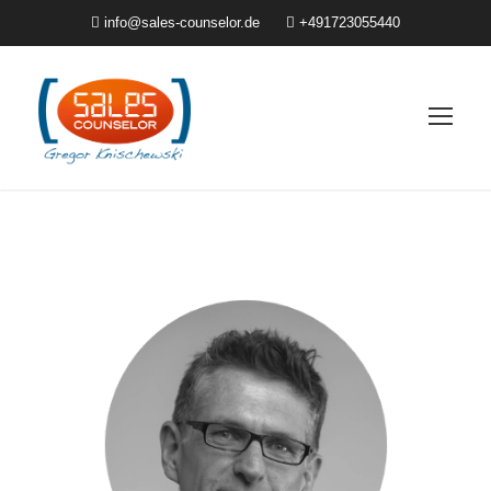
info@sales-counselor.de
+491723055440